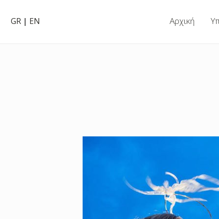
Αρχική
Υ
GR
|
EN