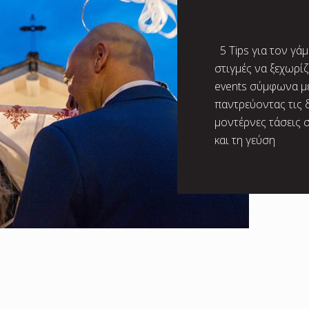
5 Tips για τον γάμ
στιγμές να ξεχωρί
events σύμφωνα με
παντρεύοντας τις δ
μοντέρνες τάσεις 
και τη γεύση